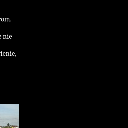
rom.
e nie
ienie,