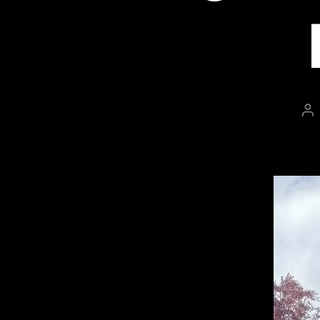
Au
wp