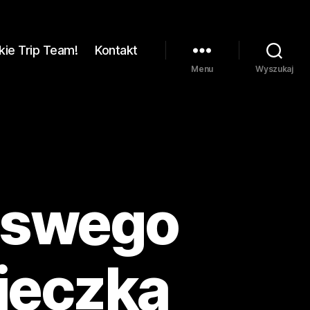
kie Trip Team!
Kontakt
Menu
Wyszukaj
a swego
cieczka