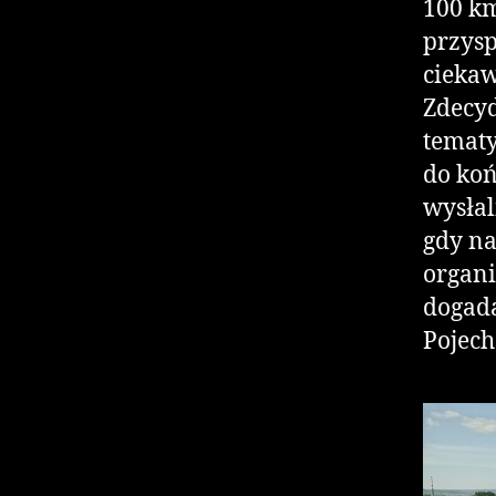
100 km
przysp
ciekaw
Zdecyd
tematy
do koń
wysłal
gdy n
organi
dogada
Pojech