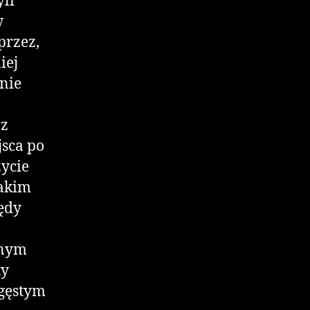
yli
w
przez,
iej
enie
az
sca po
zycie
jakim
ędy
anym
ty
 gęstym