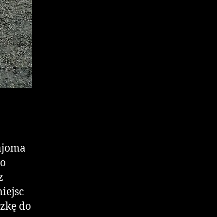
najoma
go
z
iejsc
czkę do