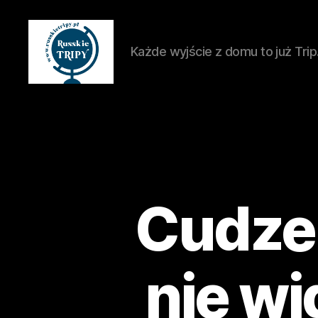
Każde wyjście z domu to już Trip
russkietripy.pl
Cudze 
nie wi