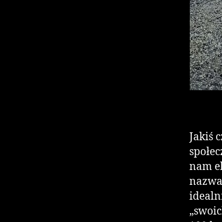
Jakiś 
społec
nam ek
nazwa 
idealn
„swoic