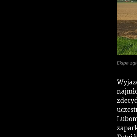
Ekipa zg
Wyjazd
najmło
zdecyd
uczest
Lubomi
zapark