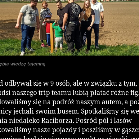
łębia wiedzę tajemną
 odbywał się w 9 osób, ale w związku z tym,
dsi naszego trip teamu lubią płatać różne fig
owaliśmy się na podróż naszym autem, a poz
nicy jechali swoim busem. Spotkaliśmy się we
a niedaleko Raciborza. Pośród pól i lasów
owaliśmy nasze pojazdy i poszliśmy w gąszc