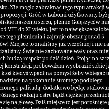
bowiem krył się pierwszy punkt wycieczki, cz
sko. Nie mogło zabraknąć tego typu atrakcji 
 propozycji. Gród w Lubomi użytkowany był 
bliskie naszemu sercu, plemię Golęszyców mn
 od VIII do XI wieku. Jest to największe założ
e tego plemienia i zajmuje obszar ponad 5
ów! Miejsce to znaliśmy już wcześniej i nie r
zaliśmy. Świetnie zachowane wały oraz miej
h budzą respekt po dziś dzień. Stojąc na szc
j konstrukcji próbowałem wyobrazić sobie 
ktoś kiedyś wpadł na pomysł żeby wbiegać t
nadzieje na pokonanie stromego podbiegu
czonego palisadą, dodatkowo będąc atakow
różnego rodzaju ostre bądź ciężkie przedmio
e się na głowę. Dziś miejsce to jest porośnięte