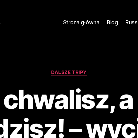
.
Strona główna
Blog
Russ
Kategorie
DALSZE TRIPY
chwalisz, 
dzisz! – wy