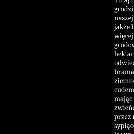
Tutaj 
grodzi
naszej
jakże 
więcej
grodow
hektar
odwied
bramac
ziemne
cudem 
mając 
zwień
przez 
sypiąc