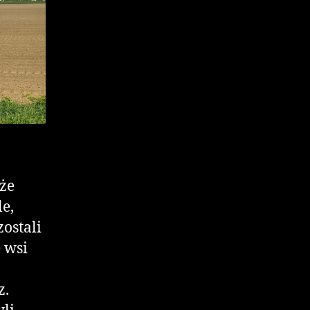
 że
le,
ostali
 wsi
z.