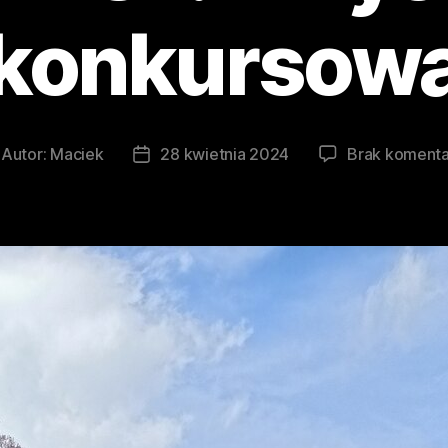
konkursow
Autor:
Maciek
28 kwietnia 2024
Brak komenta
tor
Data
isu
wpisu